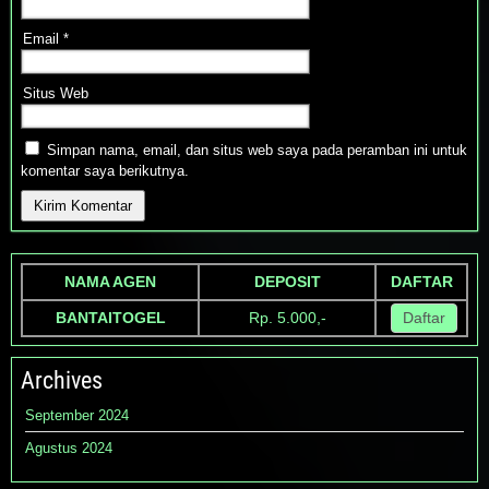
Email
*
Situs Web
Simpan nama, email, dan situs web saya pada peramban ini untuk
komentar saya berikutnya.
NAMA AGEN
DEPOSIT
DAFTAR
BANTAITOGEL
Rp. 5.000,-
Daftar
Archives
September 2024
Agustus 2024