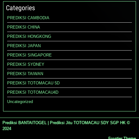
Categories
PREDIKSI CAMBODIA
PREDIKSI CHINA
PREDIKSI HONGKONG
PREDIKSI JAPAN
PREDIKSI SINGAPORE
PREDIKSI SYDNEY
PREDIKSI TAIWAN
PREDIKSI TOTOMACAU 5D
PREDIKSI TOTOMACAU4D
Uncategorized
Prediksi BANTAITOGEL | Prediksi Jitu TOTOMACAU SDY SGP HK ©
2024
Frontier Theme