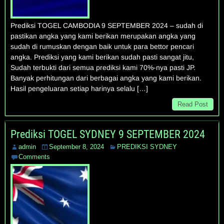
Prediksi TOGEL CAMBODIA 9 SEPTEMBER 2024 – sudah di
pastikan angka yang kami berikan merupakan angka yang
sudah di rumuskan dengan baik untuk para bettor pencari
angka. Prediksi yang kami berikan sudah pasti sangat jitu,
Sudah terbukti dari semua prediksi kami 70%-nya pasti JP.
Banyak perhitungan dari berbagai angka yang kami berikan.
Hasil pengeluaran setiap harinya selalu […]
Read Post
Prediksi TOGEL SYDNEY 9 SEPTEMBER 2024
admin
September 8, 2024
PREDIKSI SYDNEY
Comments