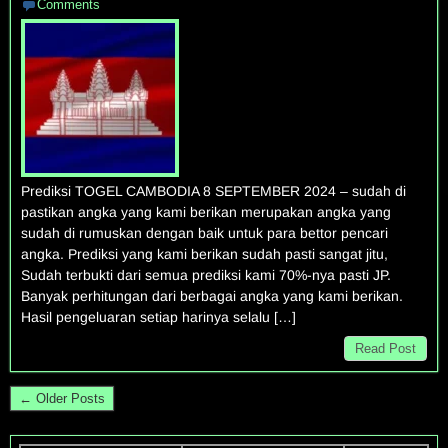
Comments
Prediksi TOGEL CAMBODIA 8 SEPTEMBER 2024 – sudah di
pastikan angka yang kami berikan merupakan angka yang
sudah di rumuskan dengan baik untuk para bettor pencari
angka. Prediksi yang kami berikan sudah pasti sangat jitu,
Sudah terbukti dari semua prediksi kami 70%-nya pasti JP.
Banyak perhitungan dari berbagai angka yang kami berikan.
Hasil pengeluaran setiap harinya selalu […]
Read Post
← Older Posts