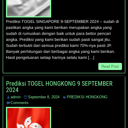
Prediksi TOGEL SINGAPORE 9-SEPTEMBER 2024 – sudah di
pastikan angka yang kami berikan merupakan angka yang
sudah di rumuskan dengan baik untuk para bettor pencari
angka. Prediksi yang kami berikan sudah pasti sangat jitu,
Sudah terbukti dari semua prediksi kami 70%-nya pasti JP.
Banyak perhitungan dari berbagai angka yang kami berikan.
Hasil pengeluaran setiap harinya selalu kami […]
Read Post
Prediksi TOGEL HONGKONG 9 SEPTEMBER
2024
admin
September 8, 2024
PREDIKSI HONGKONG
Comments