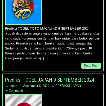
Prediksi TOGEL TOTO MACAU 4D 9 SEPTEMBER 2024 –
sudah di pastikan angka yang kami berikan merupakan angka
yang sudah di rumuskan dengan baik untuk para bettor pencari
angka. Prediksi yang kami berikan sudah pasti sangat jitu,
Sudah terbukti dari semua prediksi kami 70%-nya pasti JP.
Banyak perhitungan dari berbagai angka yang kami berikan.
Hasil pengeluaran setiap […]
Read Post
Prediksi TOGEL JAPAN 9 SEPTEMBER 2024
admin
September 8, 2024
PREDIKSI JAPAN
Comments