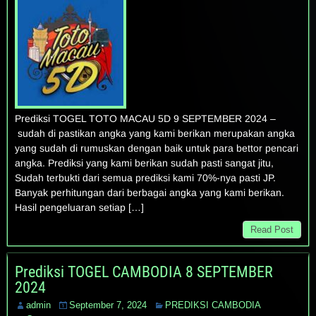
Prediksi TOGEL TOTO MACAU 5D 9 SEPTEMBER 2024 –
sudah di pastikan angka yang kami berikan merupakan angka
yang sudah di rumuskan dengan baik untuk para bettor pencari
angka. Prediksi yang kami berikan sudah pasti sangat jitu,
Sudah terbukti dari semua prediksi kami 70%-nya pasti JP.
Banyak perhitungan dari berbagai angka yang kami berikan.
Hasil pengeluaran setiap […]
Read Post
Prediksi TOGEL CAMBODIA 8 SEPTEMBER
2024
admin
September 7, 2024
PREDIKSI CAMBODIA