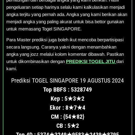
pengeluaran setiap harinya selalu kami kalkulasikan menjadi
angka terjitu yang pernah ada. Angka yang kami berikan akan
menjadi angka yang paling akurat untuk bisa bettor gunakan
untuk memasang Togel SINGAPORE.
Para Master prediksi juga boleh ikut mencoba berpartisipasi
secara langsung. Caranya yakni dengan menambahkan
angka yang jozz melalui kolom komentar dibawah. Pastikan
untuk dikombinasikan dengan
PREDIKSI TOGEL JITU
dari
kami.
Prediksi TOGEL SINGAPORE 19 AGUSTUS 2024
Top BBFS : 5328749
Kep : 5★3★2
Ekor : 8★7★4
CM : {54★82}
CB : 5★2
Top 4D : 5374★3249★9583★2439★8795