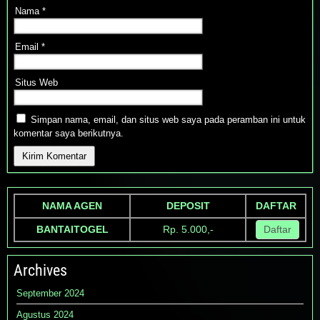
Nama
*
Email
*
Situs Web
Simpan nama, email, dan situs web saya pada peramban ini untuk
komentar saya berikutnya.
NAMA AGEN
DEPOSIT
DAFTAR
BANTAITOGEL
Rp. 5.000,-
Daftar
Archives
September 2024
Agustus 2024