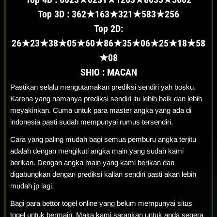
Top 3D : 362★163★321★583★256
Top 2D:
26★23★38★05★60★86★35★06★25★18★58
★08
SHIO : MACAN
Pastikan selalu mengutamakan prediksi sendiri yah bosku.
Karena yang namanya prediksi sendiri itu lebih baik dan lebih
meyakinkan. Cuma untuk para master angka yang ada di
indonesia pasti sudah mempunyai rumus tersendiri.
Cara yang paling mudah bagi semua pemburu angka terjitu
adalah dengan mengikuti angka main yang sudah kami
berikan. Dengan angka main yang kami berikan dan
digabungkan dengan prediksi kalian sendiri pasti akan lebih
mudah jp lagi.
Bagi para bettor togel online yang belum mempunyai situs
togel untuk bermain. Maka kami sarankan untuk anda segera