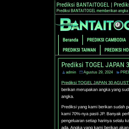
Prediksi BANTAITOGEL | Predi
Prediksi BANTAITOGEL memberikan angka 
Beranda
PREDIKSI CAMBODIA
PREDIKSI TAIWAN
PREDIKSI H
Prediksi TOGEL JAPAN 
admin
Agustus 29, 2024
PRE
Prediksi TOGEL JAPAN 30 AGUST
berikan merupakan angka yang suda
angka.
Prediksi yang kami berikan sudah pas
kami 70%-nya pasti JP. Banyak perh
pengeluaran setiap harinya selalu k
ada. Angka yang kami berikan akan 