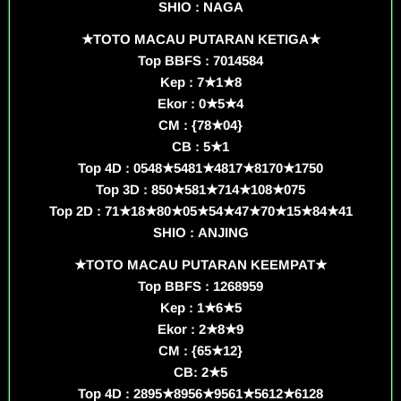
SHIO : NAGA
★TOTO MACAU PUTARAN KETIGA★
Top BBFS : 7014584
Kep : 7★1★8
Ekor : 0★5★4
CM : {78★04}
CB : 5★1
Top 4D : 0548★5481★4817★8170★1750
Top 3D : 850★581★714★108★075
Top 2D : 71★18★80★05★54★47★70★15★84★41
SHIO : ANJING
★TOTO MACAU PUTARAN KEEMPAT★
Top BBFS : 1268959
Kep : 1★6★5
Ekor : 2★8★9
CM : {65★12}
CB: 2★5
Top 4D : 2895★8956★9561★5612★6128