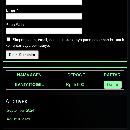
Email
*
Situs Web
Simpan nama, email, dan situs web saya pada peramban ini untuk
komentar saya berikutnya.
NAMA AGEN
DEPOSIT
DAFTAR
BANTAITOGEL
Rp. 5.000,-
Daftar
Archives
September 2024
Agustus 2024