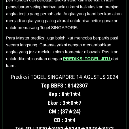
pengeluaran setiap harinya selalu kami kalkulasikan menjadi
angka terjitu yang pernah ada. Angka yang kami berikan akan
menjadi angka yang paling akurat untuk bisa bettor gunakan
untuk memasang Togel SINGAPORE.
Para Master prediksi juga boleh ikut mencoba berpartisipasi
secara langsung. Caranya yakni dengan menambahkan
angka yang jozz melalui kolom komentar dibawah. Pastikan
untuk dikombinasikan dengan
PREDIKSI TOGEL JITU
dari
kami.
Prediksi TOGEL SINGAPORE 14 AGUSTUS 2024
Top BBFS : 8142307
Kep : 8★1★4
Ekor : 3★0★7
CM : {87★24}
CB : 3★4
Top 4D : 7420★3482★8243★3078★8472