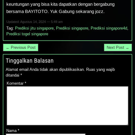
keuntungan yang bisa kita dapatkan dengan bergabung
bersama BAYITOTO. Yuk Gabung sekarang jozz.
Updated: Agustus 14, 2024 — 5:49 am
Tag:
Prediksi jitu singapore
,
Prediksi singapore
,
Prediksi singapore4d
,
Prediksi togel singapore
← Previous Post
Next Post →
Tinggalkan Balasan
Alamat email Anda tidak akan dipublikasikan.
Ruas yang wajib
ditandai
*
Komentar
*
Nama
*