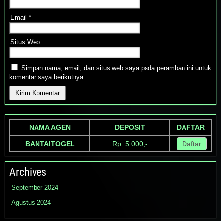
Email
*
Situs Web
Simpan nama, email, dan situs web saya pada peramban ini untuk
komentar saya berikutnya.
NAMA AGEN
DEPOSIT
DAFTAR
BANTAITOGEL
Rp. 5.000,-
Daftar
Archives
September 2024
Agustus 2024