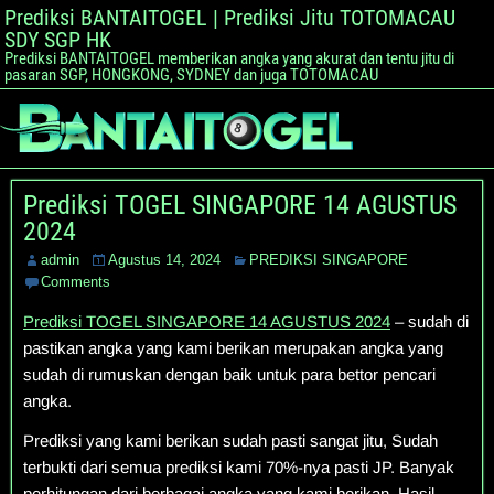
Prediksi BANTAITOGEL | Prediksi Jitu TOTOMACAU
SDY SGP HK
Prediksi BANTAITOGEL memberikan angka yang akurat dan tentu jitu di
pasaran SGP, HONGKONG, SYDNEY dan juga TOTOMACAU
Prediksi TOGEL SINGAPORE 14 AGUSTUS
2024
admin
Agustus 14, 2024
PREDIKSI SINGAPORE
Comments
Prediksi TOGEL SINGAPORE 14 AGUSTUS 2024
– sudah di
pastikan angka yang kami berikan merupakan angka yang
sudah di rumuskan dengan baik untuk para bettor pencari
angka.
Prediksi yang kami berikan sudah pasti sangat jitu, Sudah
terbukti dari semua prediksi kami 70%-nya pasti JP. Banyak
perhitungan dari berbagai angka yang kami berikan. Hasil