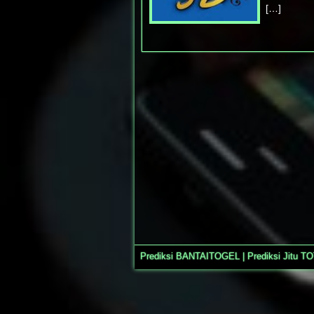
[…]
Prediksi BANTAITOGEL | Prediksi Jit