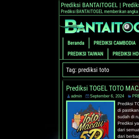
Prediksi BANTAITOGEL | Predi
Prediksi BANTAITOGEL memberikan angka 
Beranda
PREDIKSI CAMBODIA
PREDIKSI TAIWAN
PREDIKSI H
Tag:
prediksi toto
Prediksi TOGEL TOTO MA
admin
September 6, 2024
PR
Prediksi
di pastika
sudah di r
Prediksi y
dari semua
dari berba