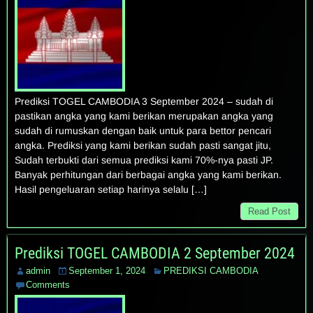
Prediksi TOGEL CAMBODIA 3 September 2024 – sudah di
pastikan angka yang kami berikan merupakan angka yang
sudah di rumuskan dengan baik untuk para bettor pencari
angka. Prediksi yang kami berikan sudah pasti sangat jitu,
Sudah terbukti dari semua prediksi kami 70%-nya pasti JP.
Banyak perhitungan dari berbagai angka yang kami berikan.
Hasil pengeluaran setiap harinya selalu […]
Read Post
Prediksi TOGEL CAMBODIA 2 September 2024
admin
September 1, 2024
PREDIKSI CAMBODIA
Comments