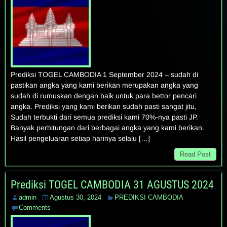
Prediksi TOGEL CAMBODIA 1 September 2024 – sudah di
pastikan angka yang kami berikan merupakan angka yang
sudah di rumuskan dengan baik untuk para bettor pencari
angka. Prediksi yang kami berikan sudah pasti sangat jitu,
Sudah terbukti dari semua prediksi kami 70%-nya pasti JP.
Banyak perhitungan dari berbagai angka yang kami berikan.
Hasil pengeluaran setiap harinya selalu […]
Read Post
Prediksi TOGEL CAMBODIA 31 AGUSTUS 2024
admin
Agustus 30, 2024
PREDIKSI CAMBODIA
Comments