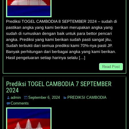
Prediksi TOGEL CAMBODIA 8 SEPTEMBER 2024 – sudah di
pastikan angka yang kami berikan merupakan angka yang
sudah di rumuskan dengan baik untuk para bettor pencari
angka. Prediksi yang kami berikan sudah pasti sangat jitu,
Sudah terbukti dari semua prediksi kami 70%-nya pasti JP.
Banyak perhitungan dari berbagai angka yang kami berikan.
Hasil pengeluaran setiap harinya selalu […]
Read Post
Prediksi TOGEL CAMBODIA 7 SEPTEMBER
2024
admin
September 6, 2024
PREDIKSI CAMBODIA
Comments