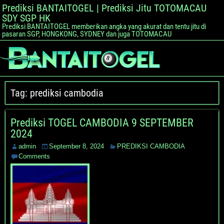
Prediksi BANTAITOGEL | Prediksi Jitu TOTOMACAU
SDY SGP HK
Prediksi BANTAITOGEL memberikan angka yang akurat dan tentu jitu di
pasaran SGP, HONGKONG, SYDNEY dan juga TOTOMACAU
Tag:
prediksi cambodia
Prediksi TOGEL CAMBODIA 9 SEPTEMBER
2024
admin
September 8, 2024
PREDIKSI CAMBODIA
Comments