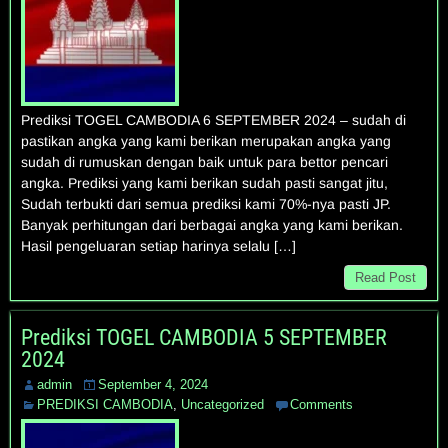
Prediksi TOGEL CAMBODIA 6 SEPTEMBER 2024 – sudah di
pastikan angka yang kami berikan merupakan angka yang
sudah di rumuskan dengan baik untuk para bettor pencari
angka. Prediksi yang kami berikan sudah pasti sangat jitu,
Sudah terbukti dari semua prediksi kami 70%-nya pasti JP.
Banyak perhitungan dari berbagai angka yang kami berikan.
Hasil pengeluaran setiap harinya selalu […]
Read Post
Prediksi TOGEL CAMBODIA 5 SEPTEMBER
2024
admin
September 4, 2024
PREDIKSI CAMBODIA
,
Uncategorized
Comments