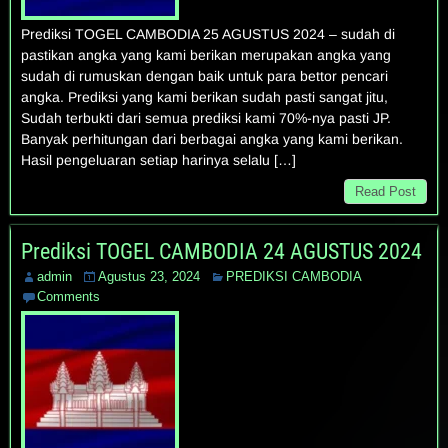
Prediksi TOGEL CAMBODIA 25 AGUSTUS 2024 – sudah di
pastikan angka yang kami berikan merupakan angka yang
sudah di rumuskan dengan baik untuk para bettor pencari
angka. Prediksi yang kami berikan sudah pasti sangat jitu,
Sudah terbukti dari semua prediksi kami 70%-nya pasti JP.
Banyak perhitungan dari berbagai angka yang kami berikan.
Hasil pengeluaran setiap harinya selalu […]
Read Post
Prediksi TOGEL CAMBODIA 24 AGUSTUS 2024
admin
Agustus 23, 2024
PREDIKSI CAMBODIA
Comments