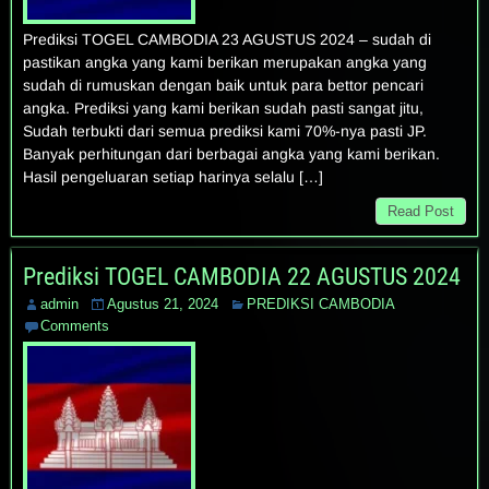
Prediksi TOGEL CAMBODIA 23 AGUSTUS 2024 – sudah di
pastikan angka yang kami berikan merupakan angka yang
sudah di rumuskan dengan baik untuk para bettor pencari
angka. Prediksi yang kami berikan sudah pasti sangat jitu,
Sudah terbukti dari semua prediksi kami 70%-nya pasti JP.
Banyak perhitungan dari berbagai angka yang kami berikan.
Hasil pengeluaran setiap harinya selalu […]
Read Post
Prediksi TOGEL CAMBODIA 22 AGUSTUS 2024
admin
Agustus 21, 2024
PREDIKSI CAMBODIA
Comments