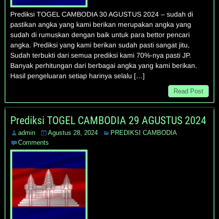
Prediksi TOGEL CAMBODIA 30 AGUSTUS 2024 – sudah di
pastikan angka yang kami berikan merupakan angka yang
sudah di rumuskan dengan baik untuk para bettor pencari
angka. Prediksi yang kami berikan sudah pasti sangat jitu,
Sudah terbukti dari semua prediksi kami 70%-nya pasti JP.
Banyak perhitungan dari berbagai angka yang kami berikan.
Hasil pengeluaran setiap harinya selalu […]
Read Post
Prediksi TOGEL CAMBODIA 29 AGUSTUS 2024
admin
Agustus 28, 2024
PREDIKSI CAMBODIA
Comments